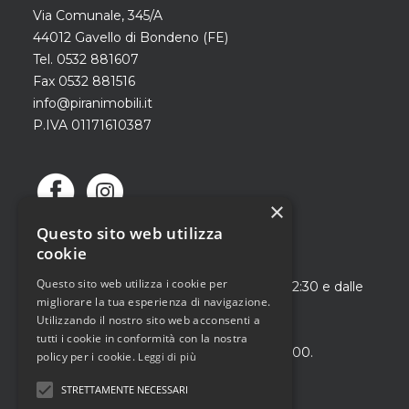
Via Comunale, 345/A
44012 Gavello di Bondeno (FE)
Tel. 0532 881607
Fax 0532 881516
info@piranimobili.it
P.IVA 01171610387
×
Questo sito web utilizza
cookie
SIAMO APERTI
Questo sito web utilizza i cookie per
Dal martedì al sabato dalle ore 9:00 alle 12:30 e dalle
migliorare la tua esperienza di navigazione.
15:00 alle 19:00.
Utilizzando il nostro sito web acconsenti a
–
tutti i cookie in conformità con la nostra
Domenica pomeriggio dalle 15:00 alle 19:00.
policy per i cookie.
Leggi di più
STRETTAMENTE NECESSARI
PRIVACY POLICY