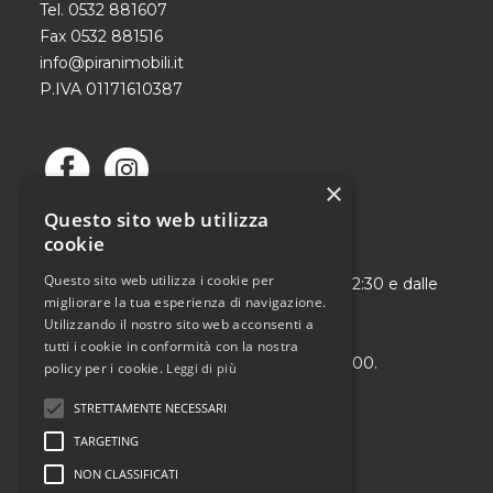
Tel. 0532 881607
Fax 0532 881516
info@piranimobili.it
P.IVA 01171610387
×
Questo sito web utilizza
cookie
SIAMO APERTI
Questo sito web utilizza i cookie per
Dal martedì al sabato dalle ore 9:00 alle 12:30 e dalle
migliorare la tua esperienza di navigazione.
15:00 alle 19:00.
Utilizzando il nostro sito web acconsenti a
–
tutti i cookie in conformità con la nostra
Domenica pomeriggio dalle 15:00 alle 19:00.
policy per i cookie.
Leggi di più
STRETTAMENTE NECESSARI
PRIVACY POLICY
TARGETING
COOKIE POLICY
NON CLASSIFICATI